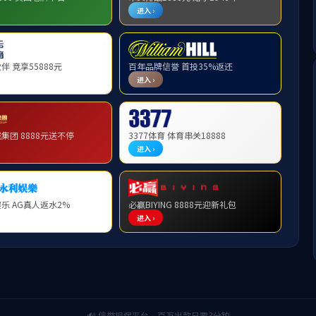
事记
企业荣誉
taptap点点体育党
北英慈